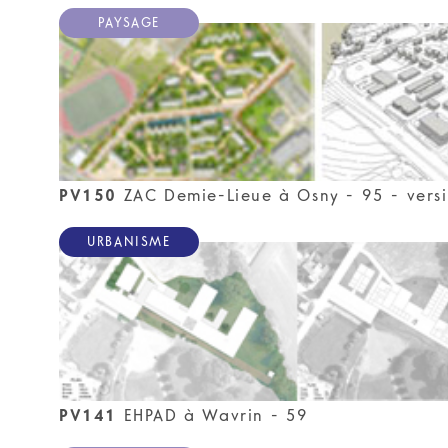
PAYSAGE
PV150
ZAC Demie-Lieue à Osny - 95 - versi
URBANISME
PV141
EHPAD à Wavrin - 59