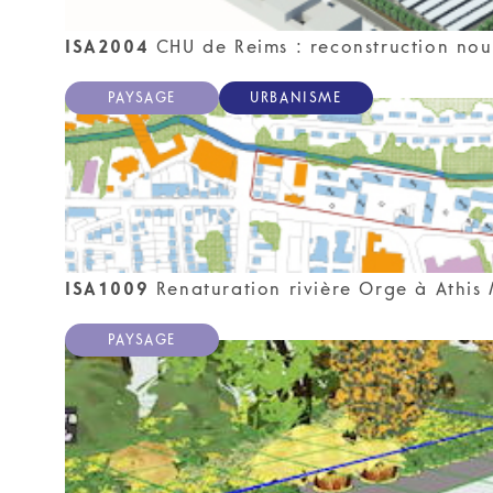
qu'il dispose. Il nous faut donc penser l
séquences … rares et clairs, énoncés nettem
ISA2004
CHU de Reims : reconstruction nouv
PAYSAGE
URBANISME
ISA1009
Renaturation rivière Orge à Athis
PAYSAGE