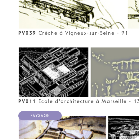
PV039
Crèche à Vigneux-sur-Seine - 91
PV011
Ecole d'architecture à Marseille - 1
PAYSAGE