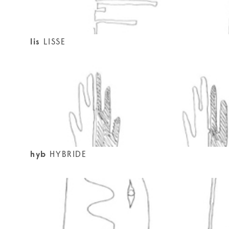
lis
LISSE
hyb
HYBRIDE