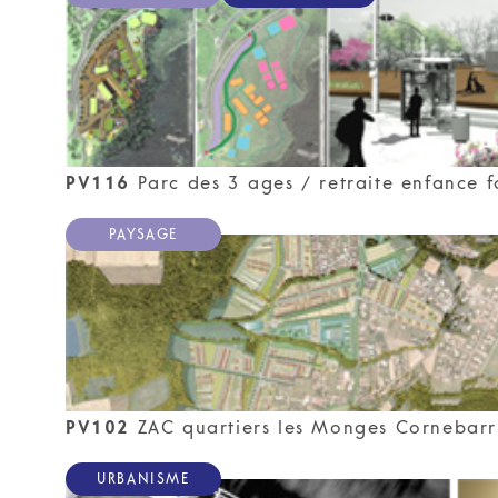
PV116
Parc des 3 ages / retraite enfance 
PAYSAGE
PV102
ZAC quartiers les Monges Cornebarr
URBANISME