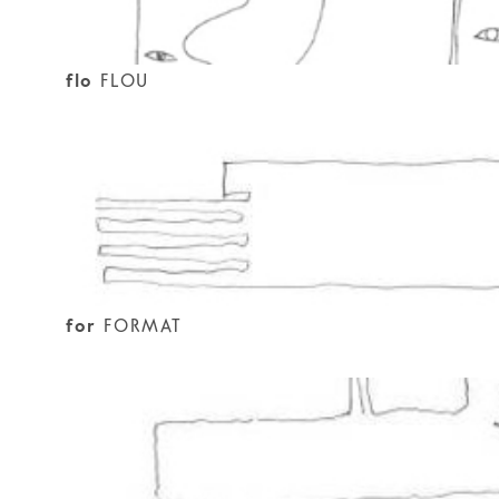
flo
FLOU
for
FORMAT