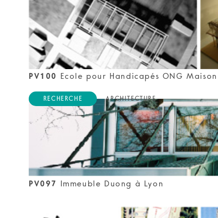
PV100
Ecole pour Handicapés ONG Maison
RECHERCHE
ARCHITECTURE
PV097
Immeuble Duong à Lyon