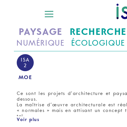
PAYSAGE
RECHERCHE
NUMÉRIQUE
ÉCOLOGIQUE
ISA
2
MOE
Ce sont les projets d’architecture et pay
dessous.
La maîtrise d’œuvre architecturale est ré
« normales » mais en attisant un concept 
tel.
Voir plus
Nous encourageons la « junior architec