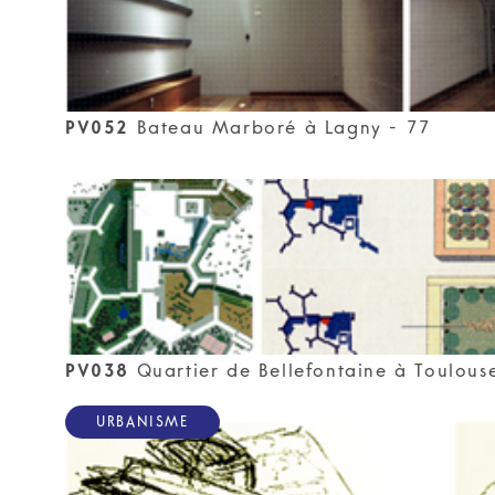
PV052
Bateau Marboré à Lagny - 77
PV038
Quartier de Bellefontaine à Toulous
URBANISME