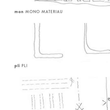
mon
MONO MATERIAU
pli
PLI