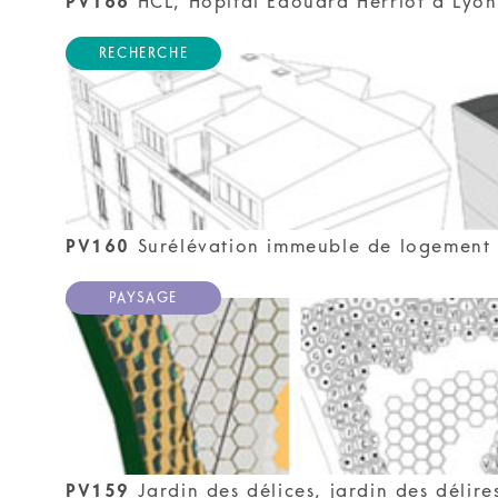
PV166
HCL, Hôpital Édouard Herriot à Lyon 
RECHERCHE
PV160
Surélévation immeuble de logement 
PAYSAGE
PV159
Jardin des délices, jardin des délire