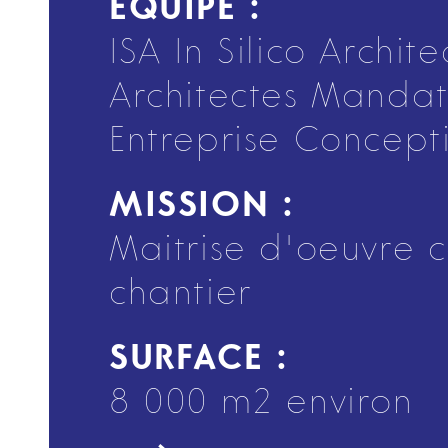
ÉQUIPE :
ISA In Silico Archit
Architectes Manda
Entreprise Concept
MISSION :
Maitrise d'oeuvre 
chantier
SURFACE :
8 000 m2 environ