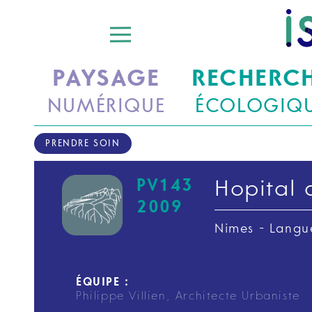
PAYSAGE
RECHERC
NUMÉRIQUE
ÉCOLOGIQ
PRENDRE SOIN
PV143
Hopital 
2009
Nimes - Langu
ÉQUIPE :
Philippe Villien, Architecte Urbaniste