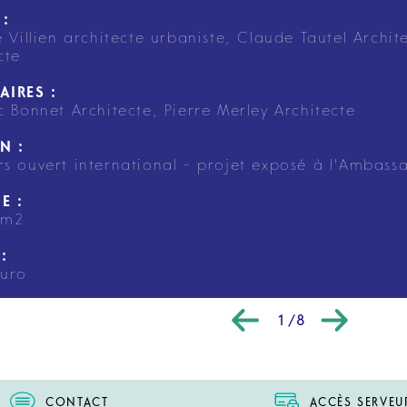
 :
e Villien architecte urbaniste, Claude Tautel Archit
cte
AIRES :
c Bonnet Architecte, Pierre Merley Architecte
N :
s ouvert international - projet exposé à l'Ambassa
E :
 m2
:
euro
1/8
CONTACT
ACCÈS SERVEU