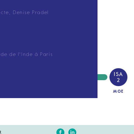
ecte, Denise Pradel
de de l'Inde à Paris
ISA
2
MOE
R