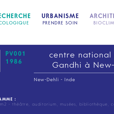
ECHERCHE
URBANISME
ARCHIT
COLOGIQUE
PRENDRE SOIN
BIOCLI
PV001
centre national 
1986
Gandhi à New-
New-Dehli - Inde
AMME :
m2 - théâtre, auditorium, musées, bibliothèque, 