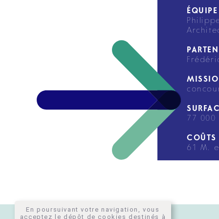
ÉQUIPE
Philipp
Archite
PARTEN
Frédéri
MISSIO
concour
SURFAC
77 000
COÛTS 
61 M. 
En poursuivant votre navigation, vous
EMPLOI
acceptez le dépôt de cookies destinés à